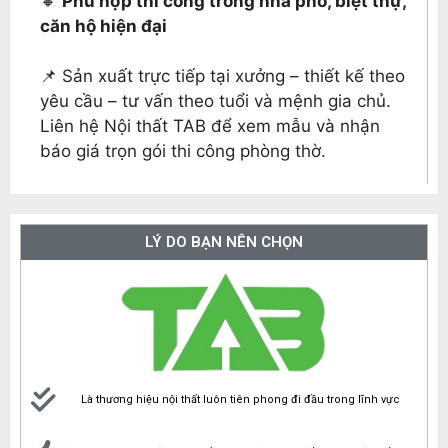
🔸
Phù hợp thi công trong nhà phố, biệt thự,
căn hộ hiện đại
📌 Sản xuất trực tiếp tại xưởng – thiết kế theo
yêu cầu – tư vấn theo tuổi và mệnh gia chủ.
Liên hệ Nội thất TAB để xem mẫu và nhận
báo giá trọn gói thi công phòng thờ.
LÝ DO BẠN NÊN CHỌN
Là thương hiệu nội thất luôn tiên phong đi đầu trong lĩnh vực