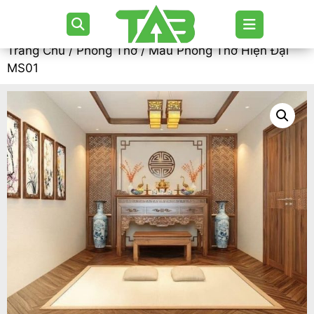
Trang Chủ
/
Phòng Thờ
/ Mẫu Phòng Thờ Hiện Đại
MS01