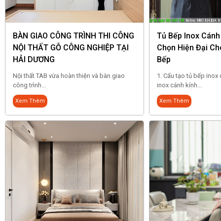
BÀN GIAO CÔNG TRÌNH THI CÔNG
Tủ Bếp Inox Cánh
NỘI THẤT GỖ CÔNG NGHIỆP TẠI
Chọn Hiện Đại Ch
HẢI DƯƠNG
Bếp
Nội thất TAB vừa hoàn thiện và bàn giao
1. Cấu tạo tủ bếp inox
công trình...
inox cánh kính...
Xem Thêm
Xem Thêm