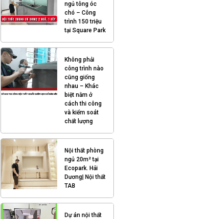
ngủ tông óc
chó – Công
trình 150 triệu
tại Square Park
Không phải
công trình nào
cũng giống
nhau – Khác
biệt nằm ở
cách thi công
và kiểm soát
chất lượng
Nội thất phòng
ngủ 20m² tại
Ecopark. Hải
Dương| Nội thất
TAB
Dự án nội thất