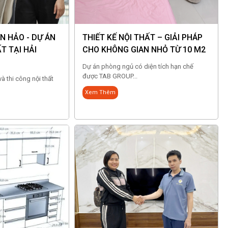
N HẢO - DỰ ÁN
THIẾT KẾ NỘI THẤT – GIẢI PHÁP
T TẠI HẢI
CHO KHÔNG GIAN NHỎ TỪ 10 M2
Dự án phòng ngủ có diện tích hạn chế
được TAB GROUP...
và thi công nội thất
Xem Thêm