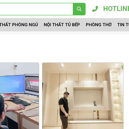
HOTLINE
 THẤT PHÒNG NGỦ
NỘI THẤT TỦ BẾP
PHÒNG THỜ
TIN 