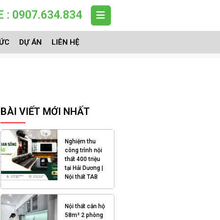
 : 0907.634.834
TỨC
DỰ ÁN
LIÊN HỆ
BÀI VIẾT MỚI NHẤT
Nghiệm thu
công trình nội
thất 400 triệu
tại Hải Dương |
Nội thất TAB
Nội thất căn hộ
58m² 2 phòng