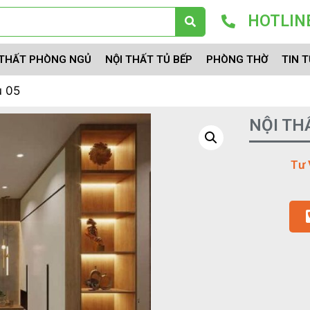
HOTLINE
 THẤT PHÒNG NGỦ
NỘI THẤT TỦ BẾP
PHÒNG THỜ
TIN 
ủ 05
NỘI TH
Tư 