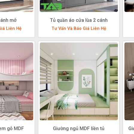
cánh mở
Tủ quần áo cửa lùa 2 cánh
iá Liên Hệ
Tư Vấn Và Báo Giá Liên Hệ
 em gỗ MDF
Giường ngủ MDF liền tủ
Gi