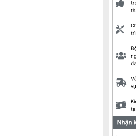
tr
th
Ch
tr
Độ
ng
đạ
Vậ
vụ
Ki
tạ
Nhận k