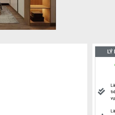
LÝ
Là
ti
v
Là