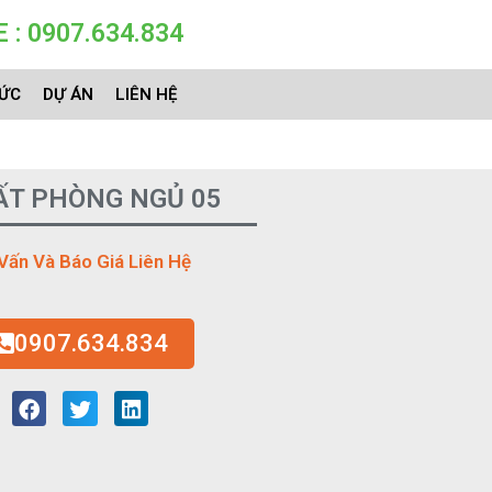
 : 0907.634.834
TỨC
DỰ ÁN
LIÊN HỆ
ẤT PHÒNG NGỦ 05
Vấn Và Báo Giá Liên Hệ
0907.634.834