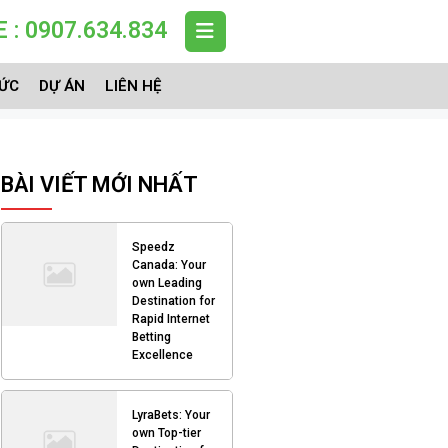
 : 0907.634.834
TỨC
DỰ ÁN
LIÊN HỆ
BÀI VIẾT MỚI NHẤT
Speedz
Canada: Your
own Leading
Destination for
Rapid Internet
Betting
Excellence
LyraBets: Your
own Top-tier