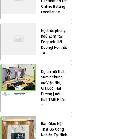
Destination for
Online Betting
Excellence
Nội thất phòng
ngủ 20m² tại
Ecopark. Hải
Dương| Nội thất
TAB
Dự án nội thất
58m2 chung
cư Viện Nhi,
Gia Lộc, Hải
Dương | nội
thất TAB| Phần
1
Bàn Giao Nội
Thất Gỗ Công
Nghiệp Tại Ninh