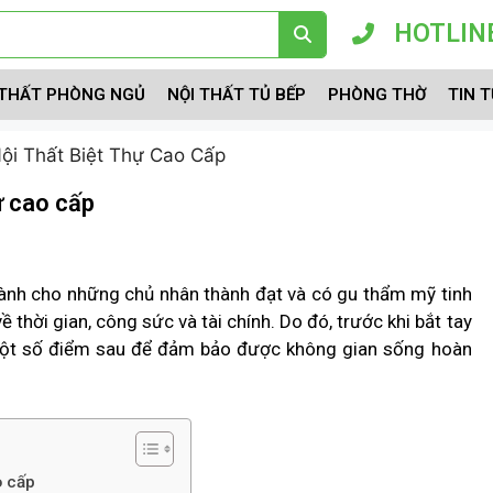
HOTLINE
 THẤT PHÒNG NGỦ
NỘI THẤT TỦ BẾP
PHÒNG THỜ
TIN 
Nội Thất Biệt Thự Cao Cấp
hự cao cấp
 dành cho những chủ nhân thành đạt và có gu thẩm mỹ tinh
về thời gian, công sức và tài chính. Do đó, trước khi bắt tay
 ý một số điểm sau để đảm bảo được không gian sống hoàn
o cấp