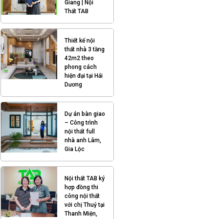
Giang | Nội
Thất TAB
Thiết kế nội
thất nhà 3 tầng
42m2 theo
phong cách
hiện đại tại Hải
Dương
Dự án bàn giao
– Công trình
nội thất full
nhà anh Lâm,
Gia Lộc
Nội thất TAB ký
hợp đồng thi
công nội thất
với chị Thuỷ tại
Thanh Miện,