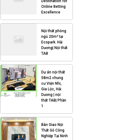
Destination for
Online Betting
Excellence
Nội thất phòng
ngủ 20m² tại
Ecopark. Hải
Dương| Nội thất
TAB
Dự án nội thất
58m2 chung
cư Viện Nhi,
Gia Lộc, Hải
Dương | nội
thất TAB| Phần
1
Bàn Giao Nội
Thất Gỗ Công
Nghiệp Tại Ninh