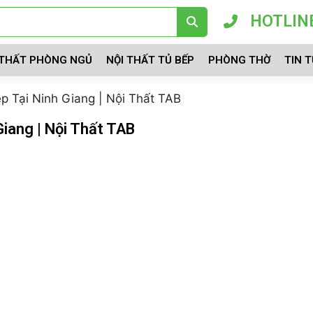
HOTLINE
 THẤT PHÒNG NGỦ
NỘI THẤT TỦ BẾP
PHÒNG THỜ
TIN 
p Tại Ninh Giang | Nội Thất TAB
iang | Nội Thất TAB