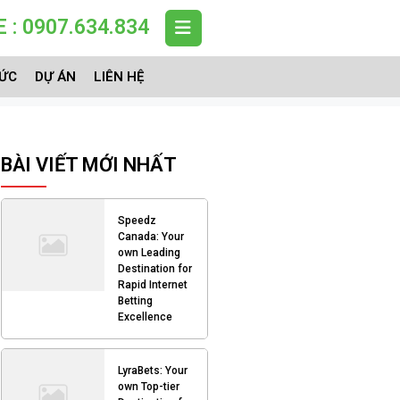
 : 0907.634.834
TỨC
DỰ ÁN
LIÊN HỆ
BÀI VIẾT MỚI NHẤT
Speedz
Canada: Your
own Leading
Destination for
Rapid Internet
Betting
Excellence
LyraBets: Your
own Top-tier