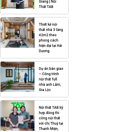
Giang | Nội
Thất TAB
Thiết kế nội
thất nhà 3 tầng
42m2 theo
phong cách
hiện đại tại Hải
Dương
Dự án bàn giao
– Công trình
nội thất full
nhà anh Lâm,
Gia Lộc
Nội thất TAB ký
hợp đồng thi
công nội thất
với chị Thuỷ tại
Thanh Miện,