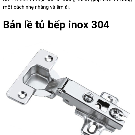
một cách nhẹ nhàng và êm ái.
Bản lề tủ bếp inox 304