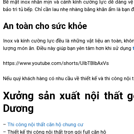
Bề mặt inox nhẵn mịn và cánh kính cường lực dễ dàng vệ s
bảo trì tủ bếp. Chỉ cần lau nhẹ nhàng bằng khăn ẩm là bạn 
An toàn cho sức khỏe
Inox và kính cường lực đều là những vật liệu an toàn, kh
lượng món ăn. Điều này giúp bạn yên tâm hơn khi sử dụng
https://www.youtube.com/shorts/UlbTBlbAxVs
Nếu quý khách hàng có nhu cầu về thiết kế và thi công nội th
Xưởng sản xuất nội thất g
Dương
–
Thi công nội thất căn hộ chung cư
– Thiết kế thi công nội thất trọn gói full căn hộ