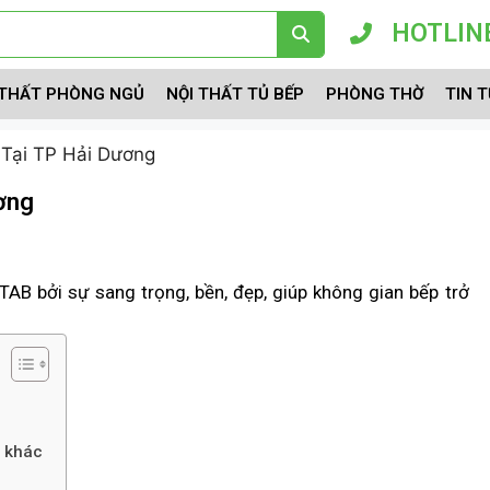
HOTLINE
 THẤT PHÒNG NGỦ
NỘI THẤT TỦ BẾP
PHÒNG THỜ
TIN 
 Tại TP Hải Dương
ương
TAB bởi sự sang trọng, bền, đẹp, giúp không gian bếp trở
p khác