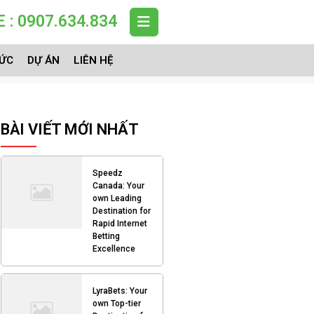
 : 0907.634.834
TỨC
DỰ ÁN
LIÊN HỆ
BÀI VIẾT MỚI NHẤT
Speedz
Canada: Your
own Leading
Destination for
Rapid Internet
Betting
Excellence
LyraBets: Your
own Top-tier