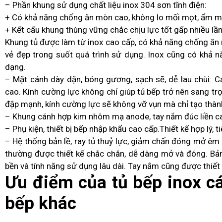
– Phần khung sử dụng chất liệu inox 304 sơn tĩnh điện:
+ Có khả năng chống ăn mòn cao, không lo mối mọt, ẩm m
+ Kết cấu khung thùng vững chắc chịu lực tốt gấp nhiều lần
Khung tủ được làm từ inox cao cấp, có khả năng chống ăn m
vẻ đẹp trong suốt quá trình sử dụng. Inox cũng có khả nă
dạng.
– Mặt cánh dày dặn, bóng gương, sạch sẽ, dễ lau chùi: C
cao. Kính cường lực không chỉ giúp tủ bếp trở nên sang t
đập mạnh, kính cường lực sẽ không vỡ vụn mà chỉ tạo thàn
– Khung cánh hợp kim nhôm mạ anode, tay nắm đúc liền c
– Phụ kiện, thiết bị bếp nhập khẩu cao cấp.Thiết kế hợp lý, t
– Hệ thống bản lề, ray tủ thuỷ lực, giảm chấn đóng mở êm 
thường được thiết kế chắc chắn, dễ dàng mở và đóng. Bản
bền và tính năng sử dụng lâu dài. Tay nắm cũng được thiết 
Ưu điểm của tủ bếp inox cá
bếp khác