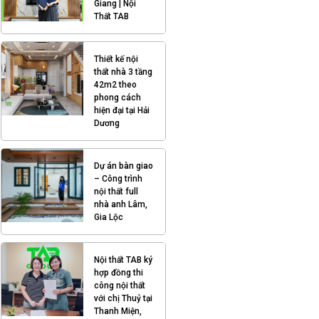
Giang | Nội
Thất TAB
Thiết kế nội
thất nhà 3 tầng
42m2 theo
phong cách
hiện đại tại Hải
Dương
Dự án bàn giao
– Công trình
nội thất full
nhà anh Lâm,
Gia Lộc
Nội thất TAB ký
hợp đồng thi
công nội thất
với chị Thuỷ tại
Thanh Miện,