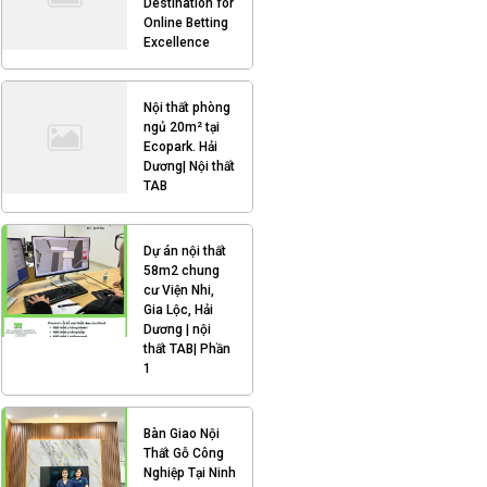
Destination for
Online Betting
Excellence
Nội thất phòng
ngủ 20m² tại
Ecopark. Hải
Dương| Nội thất
TAB
Dự án nội thất
58m2 chung
cư Viện Nhi,
Gia Lộc, Hải
Dương | nội
thất TAB| Phần
1
Bàn Giao Nội
Thất Gỗ Công
Nghiệp Tại Ninh